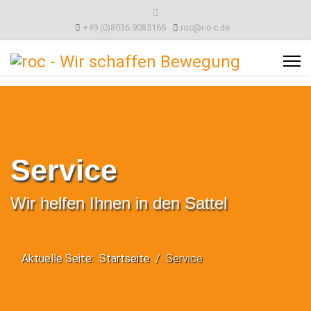
+49 (0)8036 9085166
roc@r-o-c.de
Service
Wir helfen Ihnen in den Sattel
Aktuelle Seite:
Startseite
Service