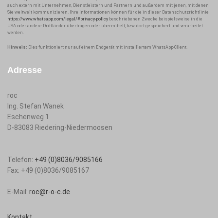
auch extern mit Unternehmen, Dienstleistern und Partnern und außerdem mit jenen, mit denen
Sie weltweit kommunizieren. Ihre Informationen können für die in dieser Datenschutzrichtlinie
https://www.whatsapp.com/legal/#privacy-policy
beschriebenen Zwecke beispielsweise in die
USA oder andere Drittländer übertragen oder übermittelt, bzw. dort gespeichert und verarbeitet
werden.
Hinweis:
Dies funktioniert nur auf einem Endgerät mit installiertem WhatsApp-Client.
Adresse
roc
Ing. Stefan Wanek
Eschenweg 1
D-83083
Riedering-Niedermoosen
Telefon:
+49 (0)8036/9085166
Fax:
+49 (0)8036/9085167
E-Mail:
roc@r-o-c.de
Kontakt