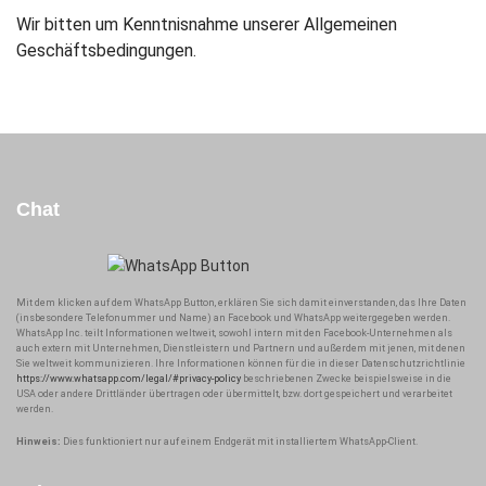
Wir bitten um Kenntnisnahme unserer Allgemeinen
Geschäftsbedingungen.
Chat
Mit dem klicken auf dem WhatsApp Button, erklären Sie sich damit einverstanden, das Ihre Daten
(insbesondere Telefonummer und Name) an Facebook und WhatsApp weitergegeben werden.
WhatsApp Inc. teilt Informationen weltweit, sowohl intern mit den Facebook-Unternehmen als
auch extern mit Unternehmen, Dienstleistern und Partnern und außerdem mit jenen, mit denen
Sie weltweit kommunizieren. Ihre Informationen können für die in dieser Datenschutzrichtlinie
https://www.whatsapp.com/legal/#privacy-policy
beschriebenen Zwecke beispielsweise in die
USA oder andere Drittländer übertragen oder übermittelt, bzw. dort gespeichert und verarbeitet
werden.
Hinweis:
Dies funktioniert nur auf einem Endgerät mit installiertem WhatsApp-Client.