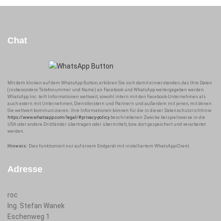
Chat
Mit dem klicken auf dem WhatsApp Button, erklären Sie sich damit einverstanden, das Ihre Daten
(insbesondere Telefonummer und Name) an Facebook und WhatsApp weitergegeben werden.
WhatsApp Inc. teilt Informationen weltweit, sowohl intern mit den Facebook-Unternehmen als
auch extern mit Unternehmen, Dienstleistern und Partnern und außerdem mit jenen, mit denen
Sie weltweit kommunizieren. Ihre Informationen können für die in dieser Datenschutzrichtlinie
https://www.whatsapp.com/legal/#privacy-policy
beschriebenen Zwecke beispielsweise in die
USA oder andere Drittländer übertragen oder übermittelt, bzw. dort gespeichert und verarbeitet
werden.
Hinweis:
Dies funktioniert nur auf einem Endgerät mit installiertem WhatsApp-Client.
Adresse
roc
Ing. Stefan Wanek
Eschenweg 1