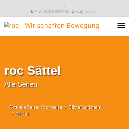
+49 (0)8036 9085166
roc@r-o-c.de
roc Sättel
Alle Serien
Aktuelle Seite:
Startseite
Sättel und mehr
Sättel