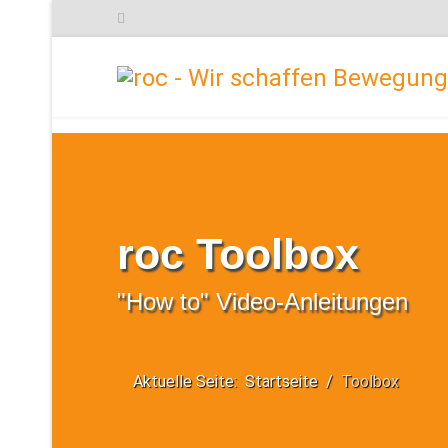
roc Toolbox
"How to" Video-Anleitungen
Aktuelle Seite:
Startseite
Toolbox