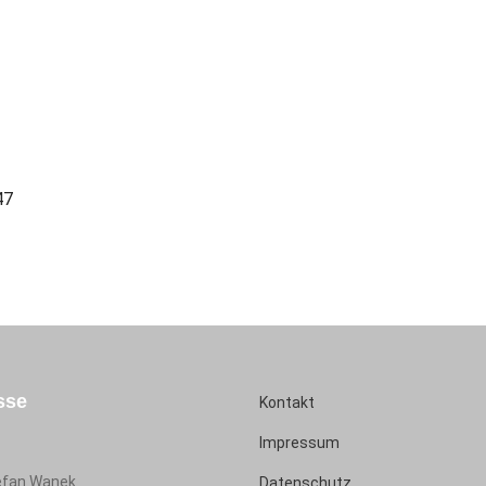
47
sse
Kontakt
Impressum
tefan Wanek
Datenschutz