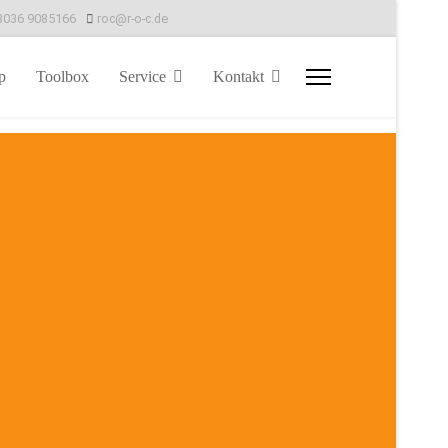
8036 9085166
roc@r-o-c.de
p
Toolbox
Service
Kontakt