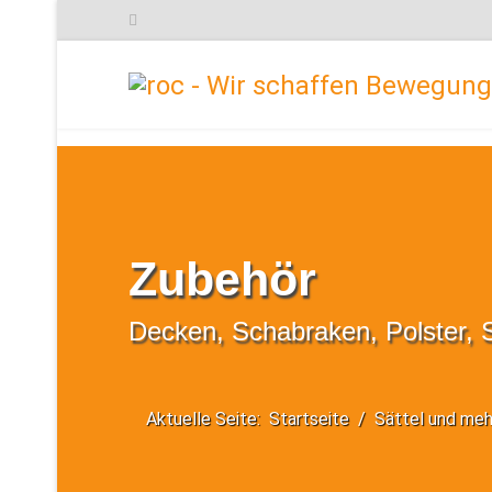
Zubehör
Decken, Schabraken, Polster, S
Aktuelle Seite:
Startseite
Sättel und meh