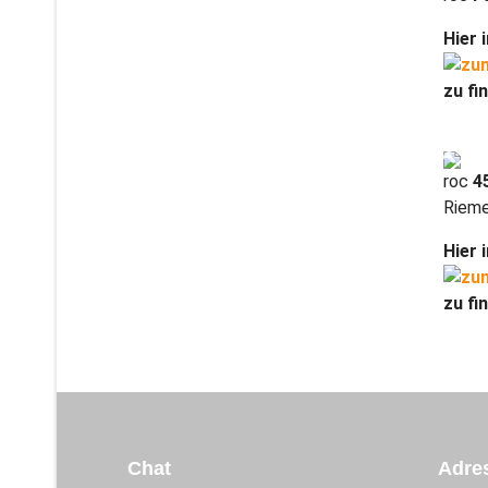
Hier 
zu fin
roc
4
Riem
Hier 
zu fin
Chat
Adre