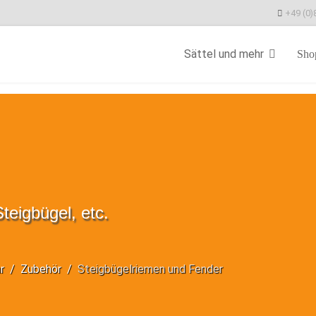
+49 (0)
Sättel und mehr
Sho
teigbügel, etc.
r
Zubehör
Steigbügelriemen und Fender