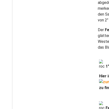
abged
merken
den Sa
von 2″
Der
Fe
glätte
Wester
das Bl
roc
1
Hier 
zu fin
roc
F