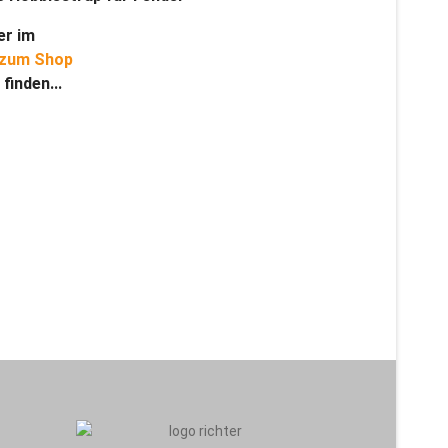
er im
 finden...