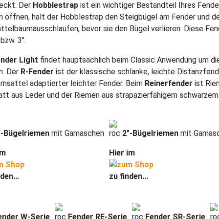
eckt. Der
Hobblestrap
ist ein wichtiger Bestandteil Ihres Fende
 öffnen, hält der Hobblestrap den Steigbügel am Fender und d
ttelbaumausschlaufen, bevor sie den Bügel verlieren. Diese Fe
 bzw. 3".
nder Light
findet hauptsächlich beim Classic Anwendung um die
n. Der
R-Fender
ist der klassische schlanke, leichte Distanzfend
nsattel adaptierter leichter Fender. Beim
Reinerfender
ist Rie
att aus Leder und der Riemen aus strapazierfähigem schwarzem
″-Bügelriemen
mit Gamaschen
roc
2″-Bügelriemen
mit Gamas
im
Hier im
den...
zu finden...
ender W-Serie
roc
Fender RE-Serie
roc
Fender SR-Serie
ro