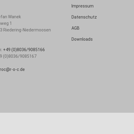
Impressum
tefan Wanek
Datenschutz
nweg 1
AGB
83
Riedering-Niedermoosen
Downloads
n:
+49 (0)8036/9085166
9 (0)8036/9085167
roc@r-o-c.de