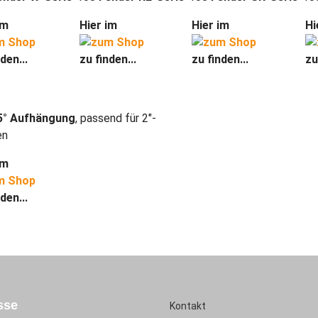
im
Hier im
Hier im
Hi
den...
zu finden...
zu finden...
zu
5° Aufhängung
, passend für 2″-
en
im
den...
sse
Kontakt