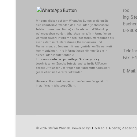
roc
Ing. S
Mit dem klicken auf dem WhatsApp Button, erklären Sie
Esche
sich damit einverstanden, das Ihre Daten (insbesondere
Telefonummer und Name) an Facebook und WhatsApp
D-830
weitergegeben werden. WhatsApp Inc. teilt Informationen
weltweit, sowohl intern mit den Facebook-Unternehmen als
auch extern mit Unternehmen, Dienstleistern und
Partnern und außerdem mit jenen, mit denen Sie weltweit
Telefo
kommunizieren. Ihre Informationen können für die in
dieser Datenschutzrichtlinie
Fax:
+4
https://www.whatsapp.com/legal/#privacy-policy
beschriebenen Zwecke beispielsweise in die USA oder
andere Drittländer übertragen oder übermittelt, bzw. dort
E-Mail:
gespeichert und verarbeitet werden.
Hinweis:
Dies funktioniert nur auf einem Endgerät mit
installiertem WhatsApp-Client.
© 2026 Stefan Wanek. Powered by
IT & Media Alberter, Riedering