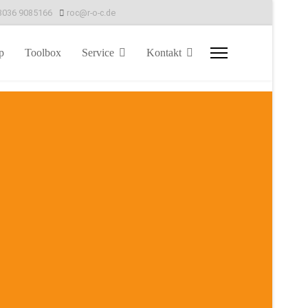
8036 9085166
roc@r-o-c.de
p
Toolbox
Service
Kontakt