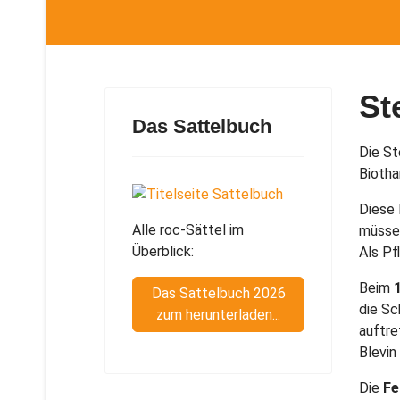
St
Das Sattelbuch
Die St
Bioth
Diese 
Alle roc-Sättel im
müssen
Überblick:
Als Pf
Beim
Das Sattelbuch 2026
die Sc
zum herunterladen...
auftre
Blevin
Die
Fe