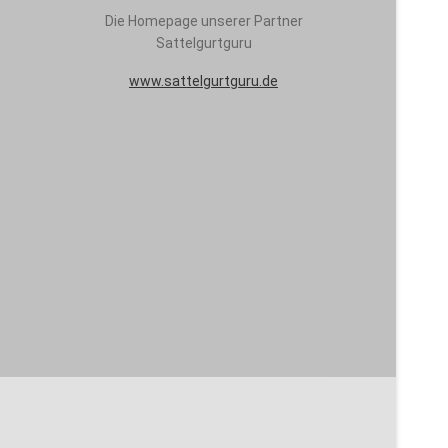
Die Homepage unserer Partner
Sattelgurtguru
www.sattelgurtguru.de