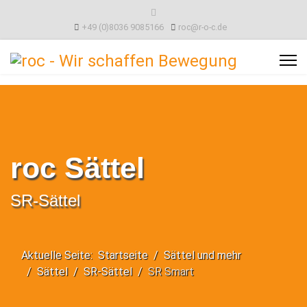
+49 (0)8036 9085166
roc@r-o-c.de
roc Sättel
SR-Sättel
Aktuelle Seite:
Startseite
Sättel und mehr
Sättel
SR-Sättel
SR Smart