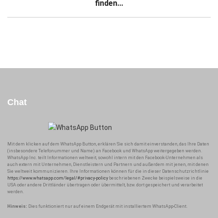
finden...
Chat
Mit dem klicken auf dem WhatsApp Button, erklären Sie sich damit einverstanden, das Ihre Daten
(insbesondere Telefonummer und Name) an Facebook und WhatsApp weitergegeben werden.
WhatsApp Inc. teilt Informationen weltweit, sowohl intern mit den Facebook-Unternehmen als
auch extern mit Unternehmen, Dienstleistern und Partnern und außerdem mit jenen, mit denen
Sie weltweit kommunizieren. Ihre Informationen können für die in dieser Datenschutzrichtlinie
https://www.whatsapp.com/legal/#privacy-policy
beschriebenen Zwecke beispielsweise in die
USA oder andere Drittländer übertragen oder übermittelt, bzw. dort gespeichert und verarbeitet
werden.
Hinweis:
Dies funktioniert nur auf einem Endgerät mit installiertem WhatsApp-Client.